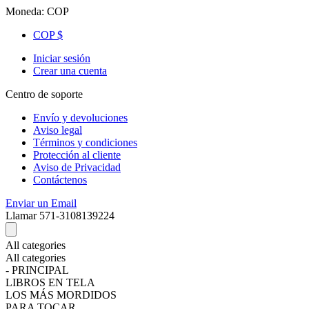
Moneda:
COP
COP $
Iniciar sesión
Crear una cuenta
Centro de soporte
Envío y devoluciones
Aviso legal
Términos y condiciones
Protección al cliente
Aviso de Privacidad
Contáctenos
Enviar un Email
Llamar
571-3108139224
All categories
All categories
- PRINCIPAL
LIBROS EN TELA
LOS MÁS MORDIDOS
PARA TOCAR