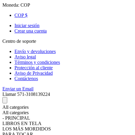
Moneda:
COP
COP $
Iniciar sesión
Crear una cuenta
Centro de soporte
Envío y devoluciones
Aviso legal
Términos y condiciones
Protección al cliente
Aviso de Privacidad
Contáctenos
Enviar un Email
Llamar
571-3108139224
All categories
All categories
- PRINCIPAL
LIBROS EN TELA
LOS MÁS MORDIDOS
PARA TOCAR